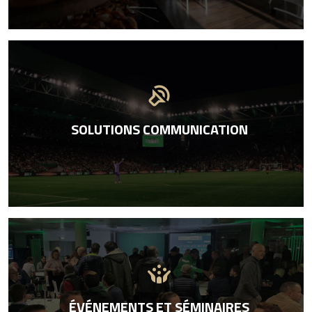
sound_detection_loud_sound
SOLUTIONS COMMUNICATION
crowdsource
ÉVÉNEMENTS ET SÉMINAIRES