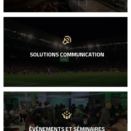
sound_detection_loud_sound
SOLUTIONS COMMUNICATION
crowdsource
ÉVÉNEMENTS ET SÉMINAIRES